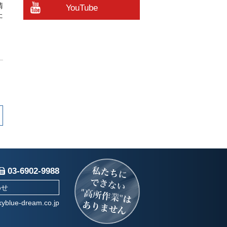
清
YouTube
た
03-6902-9988
わせ
yblue-dream.co.jp