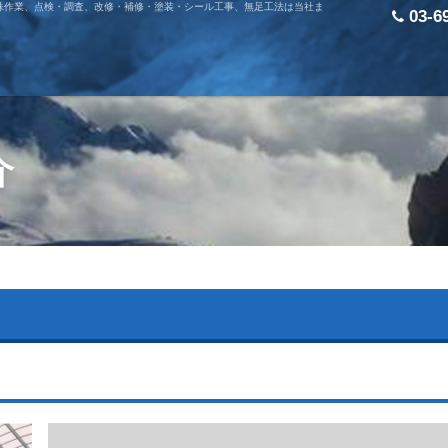
殊作業、点検・調査、改修・補修・塗装・シール工事、無足工法は当社ま
03-6
介