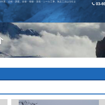
殊作業、点検・調査、改修・補修・塗装・シール工事、無足工法は当社ま
03-6
介