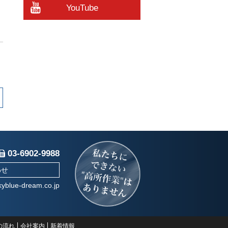
YouTube
03-6902-9988
わせ
yblue-dream.co.jp
の流れ
会社案内
新着情報