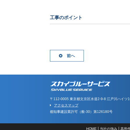
工事のポイント
前へ
〒112-0005 東京都文京区水道2-9-8 江戸川ハイツ1
アクセスマップ
都知事建設業許可（般-30）第126180号
HOME
当社の強み
高所